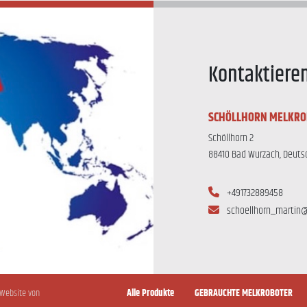
Kontaktiere
SCHÖLLHORN MELKRO
Schöllhorn 2
88410 Bad Wurzach, Deuts
+491732889458
schoellhorn_martin
-Website von
Alle Produkte
GEBRAUCHTE MELKROBOTER