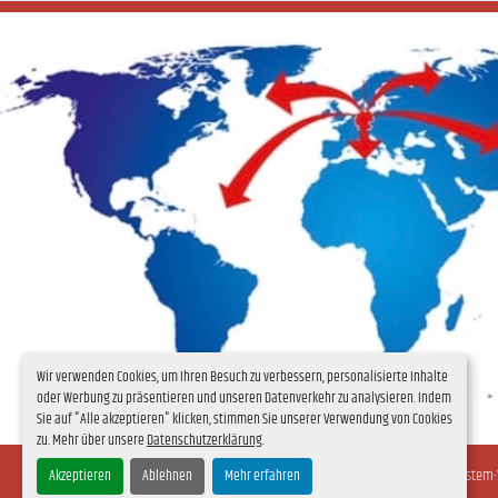
Wir verwenden Cookies, um Ihren Besuch zu verbessern, personalisierte Inhalte
oder Werbung zu präsentieren und unseren Datenverkehr zu analysieren. Indem
Sie auf "Alle akzeptieren" klicken, stimmen Sie unserer Verwendung von Cookies
zu. Mehr über unsere
Datenschutzerklärung
.
Cookie-
© Copyright
Schöllhorn Melkroboter &
Machinio System
Akzeptieren
Ablehnen
Mehr erfahren