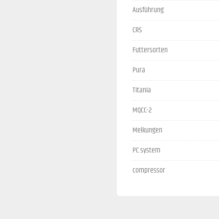
Ausführung
CRS
Futtersorten
Pura
Titania
MQCC-2
Melkungen
PC system
compressor