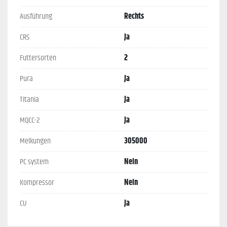
Ausführung
Rechts
CRS
Ja
Futtersorten
2
Pura
Ja
Titania
Ja
MQCC-2
Ja
Melkungen
305000
PC system
Nein
Kompressor
Nein
CU
Ja