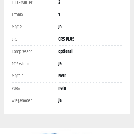
Futtersorten
2
Titania
1
MQC-2
Ja
CRS
CRS PLUS
Kompressor
optional
PC System
Ja
MQCC-2
Nein
PURA
nein
Wiegeboden
Ja