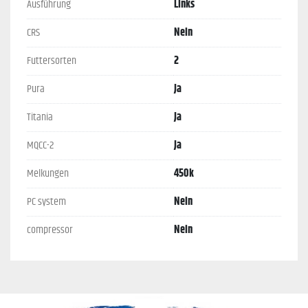
Ausführung
Links
CRS
Nein
Futtersorten
2
Pura
Ja
Titania
Ja
MQCC-2
Ja
Melkungen
450k
PC system
Nein
compressor
Nein