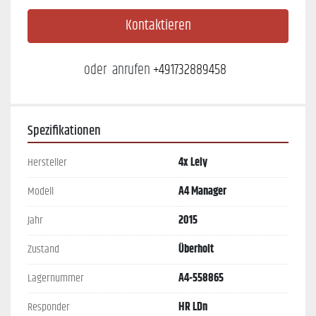
Kontaktieren
oder
anrufen
+491732889458
Spezifikationen
Hersteller
4x Lely
Modell
A4 Manager
Jahr
2015
Zustand
Überholt
Lagernummer
A4-558865
Responder
HR LDn