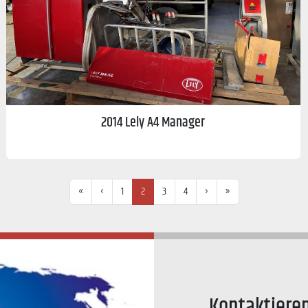
2014 Lely A4 Manager
«
‹
1
2
3
4
›
»
Kontaktiere